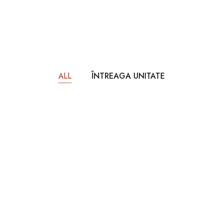
ALL
ÎNTREAGA UNITATE
450lei
Per Night
Căsuța dintre nuci
52
Pat dublu