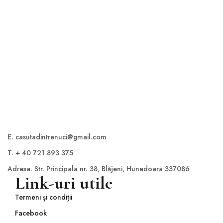
Baie
ATENȚIE! PREȚUL AFIȘAT ESTE PENTRU 2 PERSOANE
PERSOANE VĂ RUGĂM SELECTAȚI „COPIL” sau „ADULȚ
ROOM DETAIL
E. casutadintrenuci@gmail.com
T. + 40 721 893 375
Adresa. Str. Principala nr. 38, Blăjeni, Hunedoara 337086
Link-uri utile
Termeni și condiții
Facebook