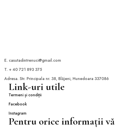
a metaphor for the things...
READ MORE
E. casutadintrenuci@gmail.com
T. + 40 721 893 375
Adresa. Str. Principala nr. 38, Blăjeni, Hunedoara 337086
Link-uri utile
Termeni și condiții
Facebook
Instagram
Pentru orice informații vă