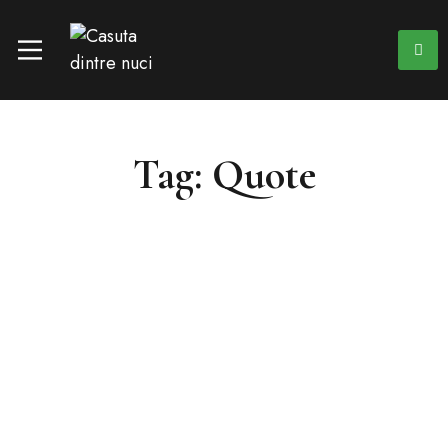
Tag: Quote
15 noiembrie 2018
(0)
News
Quote of the Day
Many people find shadows kind of scary, and they are