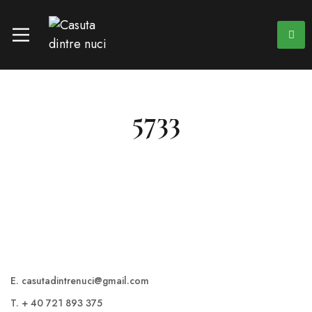
5733
E. casutadintrenuci@gmail.com
T. + 40 721 893 375