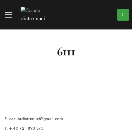
6111
E. casutadintrenuci@gmail.com
T. + 40 721 893 375