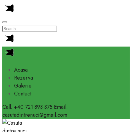
Acasa
Rezerva
Galerie
Contact
Call. +40 721 893 375
Email.
casutadintrenuci@gmail.com