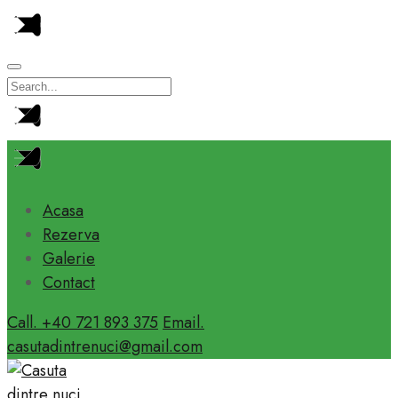
Acasa
Rezerva
Galerie
Contact
Call. +40 721 893 375
Email.
casutadintrenuci@gmail.com