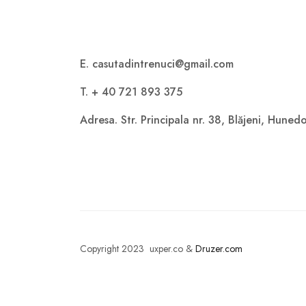
E. casutadintrenuci@gmail.com
T. + 40 721 893 375
Adresa. Str. Principala nr. 38, Blăjeni, Hune
Copyright 2023 uxper.co &
Druzer.com