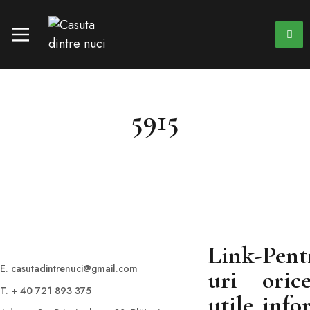
5915
Link-
Pent
E. casutadintrenuci@gmail.com
uri
oric
T. + 40 721 893 375
utile
info