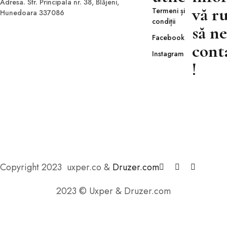
Adresa. Str. Principala nr. 38, Blăjeni,
vă r
Termeni și
Hunedoara 337086
condiții
să ne
Facebook
cont
Instagram
!
Copyright 2023 uxper.co &
Druzer.com
2023 © Uxper & Druzer.com