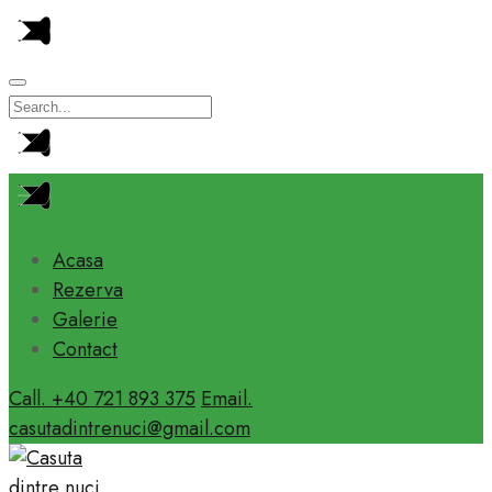
Acasa
Rezerva
Galerie
Contact
Call. +40 721 893 375
Email.
casutadintrenuci@gmail.com