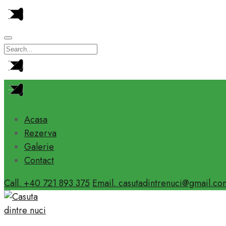
Acasa
Rezerva
Galerie
Contact
Call. +40 721 893 375
Email. casutadintrenuci@gmail.co