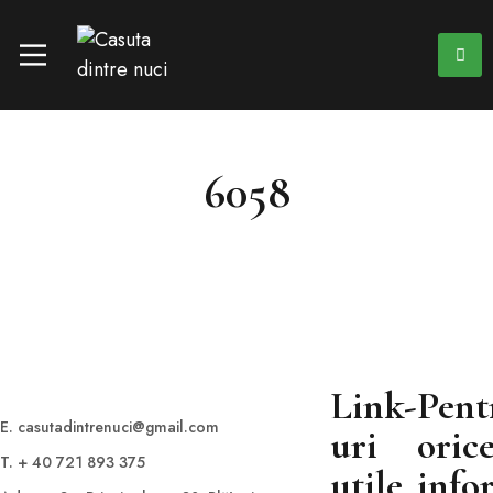
6058
Link-
Pent
E. casutadintrenuci@gmail.com
uri
oric
T. + 40 721 893 375
utile
info