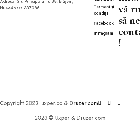
Adresa. Str. Principala nr. 38, Blăjeni,
vă r
Termeni și
Hunedoara 337086
condiții
să ne
Facebook
cont
Instagram
!
Copyright 2023 uxper.co &
Druzer.com
2023 © Uxper & Druzer.com