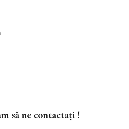
6
m să ne contactați !