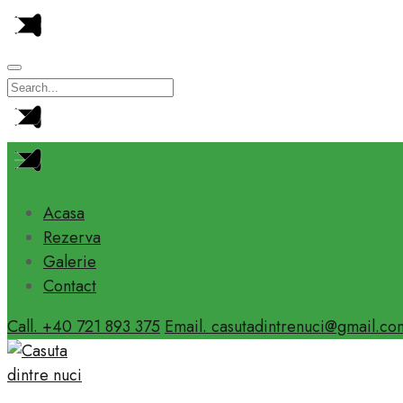
Acasa
Rezerva
Galerie
Contact
Call. +40 721 893 375
Email. casutadintrenuci@gmail.co