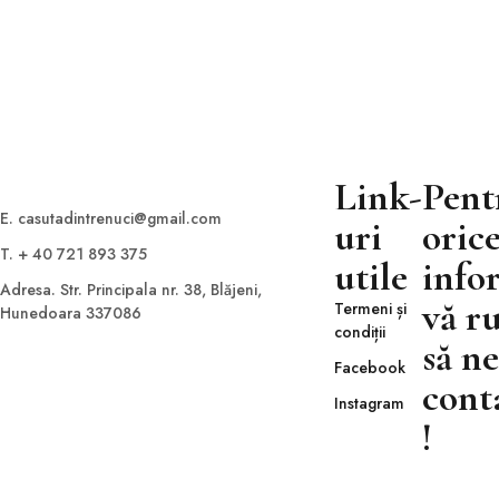
restaurant of Palmeria Hotel. Each week we...
READ MORE
Link-
Pent
E. casutadintrenuci@gmail.com
uri
oric
T. + 40 721 893 375
utile
info
Adresa. Str. Principala nr. 38, Blăjeni,
vă r
Termeni și
Hunedoara 337086
condiții
să ne
Facebook
cont
Instagram
!