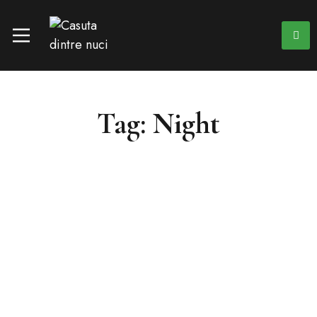
Tag: Night
13 noiembrie 2018
(0)
Activities
News
Live Music Concerts at Palmeria
Enjoy live musical performances daily at the terraced