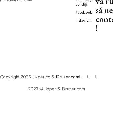
vă r
Hunedoara 337086
condiții
să ne
Facebook
cont
Instagram
!
Copyright 2023 uxper.co &
Druzer.com
2023 © Uxper & Druzer.com