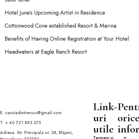
Hotel June’s Upcoming Artist in Residence
Cottonwood Cove established Resort & Marina
Benefits of Having Online Registration at Your Hotel
Headwaters at Eagle Ranch Resort
Link-
Pent
E. casutadintrenuci@gmail.com
uri
oric
T. + 40 721 893 375
utile
info
Adresa. Str. Principala nr. 38, Blăjeni,
Termeni și